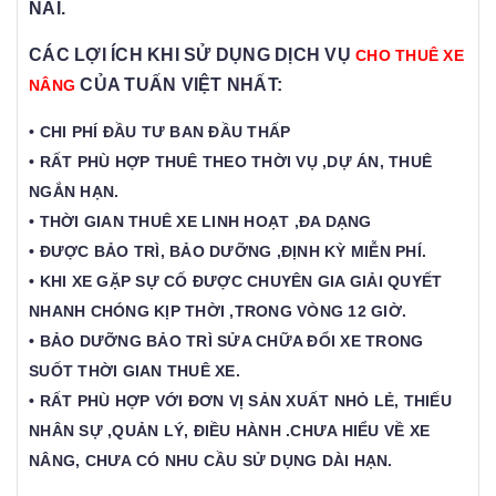
NAI.
CÁC LỢI ÍCH KHI SỬ DỤNG DỊCH VỤ
CHO THUÊ XE
CỦA TUẤN VIỆT NHẤT:
NÂNG
• CHI PHÍ ĐẦU TƯ BAN ĐẦU THẤP
• RẤT PHÙ HỢP THUÊ THEO THỜI VỤ ,DỰ ÁN, THUÊ
NGẮN HẠN.
• THỜI GIAN THUÊ XE LINH HOẠT ,ĐA DẠNG
• ĐƯỢC BẢO TRÌ, BẢO DƯỠNG ,ĐỊNH KỲ MIỄN PHÍ.
• KHI XE GẶP SỰ CỐ ĐƯỢC CHUYÊN GIA GIẢI QUYẾT
NHANH CHÓNG KỊP THỜI ,TRONG VÒNG 12 GIỜ.
• BẢO DƯỠNG BẢO TRÌ SỬA CHỮA ĐỔI XE TRONG
SUỐT THỜI GIAN THUÊ XE.
• RẤT PHÙ HỢP VỚI ĐƠN VỊ SẢN XUẤT NHỎ LẺ, THIẾU
NHÂN SỰ ,QUẢN LÝ, ĐIỀU HÀNH .CHƯA HIỂU VỀ XE
NÂNG, CHƯA CÓ NHU CẦU SỬ DỤNG DÀI HẠN.