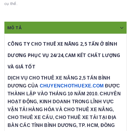
cụ thể.
MÔ TẢ
CÔNG TY CHO T
HUÊ XE NÂNG 2,5 TẤN Ở BÌNH
DƯƠNG PHỤC VỤ 24/24,CAM KẾT CHẤT LƯỢNG
VÀ GIÁ TỐT
DỊCH VỤ
CHO THUÊ XE NÂNG 2,5 TẤN
BÌNH
DƯƠNG CỦA
CHUYENCHOTHUEXE.COM
ĐƯỢC
THÀNH LẬP VÀO THÁNG 10 NĂM 2010. CHUYÊN
HOẠT ĐỘNG, KINH DOANH TRONG LĨNH VỰC
VẬN TẢI HÀNG HÓA VÀ
CHO THUÊ XE NÂNG,
CHO THUÊ XE CẨU, CHO THUÊ XE TẢI
TẠI ĐỊA
BÀN CÁC TỈNH BÌNH DƯƠNG, TP. HCM, ĐỒNG