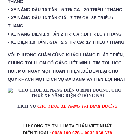
THÁNG
• XE NÂNG DẦU 10 TẤN : 5 TR/ CA : 30 TRIỆU / THÁNG
• XE NÂNG DẦU 13 TẤN GIÁ 7 TR/ CA: 35 TRIỆU /
THÁNG
• XE NÂNG ĐIỆN 1,5 TẤN 2 TR/ CA : 14 TRIỆU / THÁNG
• XE ĐIỆN 1,8 TẤN . GIÁ 2,5 TR/ CA: 17 TRIỆU / THÁNG
VỚI PHƯƠNG CHÂM CÙNG KHÁCH HÀNG PHÁT TRIỂN,
CHÚNG TÔI LUÔN CỐ GẮNG HẾT MÌNH, TÌM TÒI ,HỌC
HỎI, MỖI NGÀY MỘT HOÀN THIỆN ,ĐỂ ĐEM LẠI CHO
QUÝ KHÁCH MỘT DỊCH VỤ ĐA DẠNG VÀ TIỆN LỢI NHẤT
DỊCH VỤ
CHO THUÊ XE NÂNG TẠI BÌNH DƯƠNG
LH:CÔNG TY TNHH MTV TUẤN VIỆT NHẤT
ĐIỆN THOẠI :
0988 190 678 – 0932 968 678