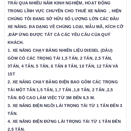
TRẢI QUA NHIỀU NĂM KINH NGHIỆM, HOẠT ĐỘNG
TRONG LĨNH VỰC CHUYÊN
CHO THUÊ XE NÂNG ,
HIỆN
CHÚNG TÔI ĐANG SỞ HỮU SỐ LƯỢNG LỚN CÁC ĐẦU
XE NÂNG. ĐA DẠNG VỀ CHỦNG LOẠI, MẪU MÃ, KÍCH CỠ
,ĐÁP ỨNG ĐƯỢC TẤT CẢ CÁC YÊU CẦU CỦA QUÝ
KHÁCH.
1. XE NÂNG CHẠY BẰNG NHIÊN LIỆU DIESEL (DẦU)
GỒM CÓ CÁC TRỌNG TẢI 1,5 TẤN, 2 TẤN, 2,5 TẤN,
3TẤN, 4 TẤN, 5 TẤN, 6 TẤN 8 TẤN, 10 TẤN, 12 TẤN VÀ
15T
2. XE NÂNG CHẠY BẰNG ĐIỆN BAO GỒM CÁC TRỌNG
TẢI MỘT TẤN 1,5 TẤN, 1,7 TẤN ,1,8 TẤN, 2 TẤN ,2,5
TẤN. ĐỘ CAO LÀM VIỆC TỪ 3M ĐẾN 6,5 M.
3. XE NÂNG ĐIỆN NGỒI LÁI TRỌNG TẢI TỪ 1 TẤN ĐẾN 3
TẤN.
4. XE NÂNG ĐIỆN ĐỨNG LÁI TRỌNG TẢI TỪ 1 TẤN ĐẾN
2,5 TẤN.