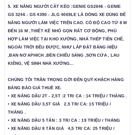
5. XE NÂNG NGƯỜI CẮT KÉO :GENIE GS2646 - GENIE
GS 3246 - GS 4390 - JLG 4069LE LÀ DÒNG XE DÙNG ĐỂ
NÂNG NGƯỜI LÀM VIỆC TRÊN CAO. CÓ ĐỘ CAO TỪ 8 M
ĐẾN 16 M ,THIẾT KẾ NHỎ GỌN RẤT CƠ ĐỘNG, PHÙ
HỢP LÀM VIỆC TẠI KHO XƯỞNG, NHÀ THÉP TIỀN CHẾ,
NGOÀI TRỜI ĐỀU ĐƯỢC, NHƯ LẮP ĐẶT BẢNG HIỆU
,BAN NƠ APHICH ,ĐÈN CHIẾU SÁNG ,SƠN CỬA , LAU
KIẾNG, VỆ SINH NHÀ XƯỞNG...
CHÚNG TÔI TRÂN TRỌNG GỞI ĐẾN QUÝ KHÁCH HÀNG
BẢNG BÁO GIÁ THUÊ XE.
• XE NÂNG DẦU 2T - 2,5T :2 TR/ CA : 14 TRIỆU / THÁNG .
• XE NÂNG DẦU 3,5T GIÁ 2,5 TR/ CA: 15 TRIỆU /
THÁNG .
• XE NÂNG DẦU 5 TẤN : 3 TR/ CA : 19 TRIỆU / THÁNG
• XE NÂNG DẦU 8 TẤN GIÁ 4,5 TR/ CA: 25 TRIỆU /