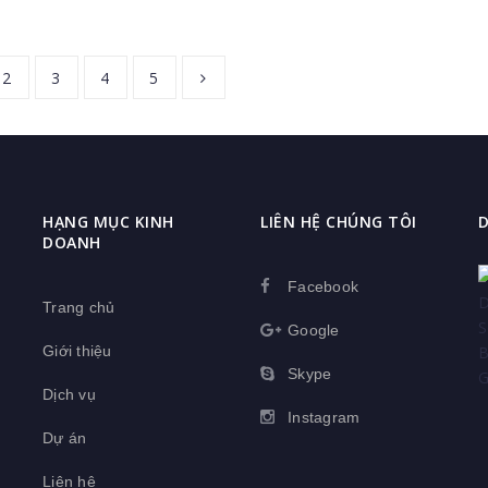
tối ưu tại Bình Dương từ
ia.
2
3
4
5
HẠNG MỤC KINH
LIÊN HỆ CHÚNG TÔI
DOANH
Facebook
Trang chủ
Google
Giới thiệu
Skype
Dịch vụ
Instagram
Dự án
Liên hệ