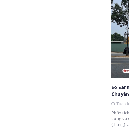
So Sán
Chuyên
Bình D
Tuesd
Phân tíc
dụng và 
(thùng) 