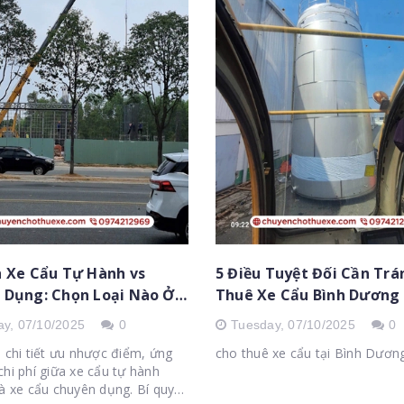
h Xe Cẩu Tự Hành vs
5 Điều Tuyệt Đối Cần Trá
 Dụng: Chọn Loại Nào Ở
Thuê Xe Cẩu Bình Dương 
ương?
& Pháp Lý)
ay,
07/10/2025
0
Tuesday,
07/10/2025
0
h chi tiết ưu nhược điểm, ứng
cho thuê xe cẩu tại Bình Dương
chi phí giữa xe cẩu tự hành
và xe cẩu chuyên dụng. Bí quyết