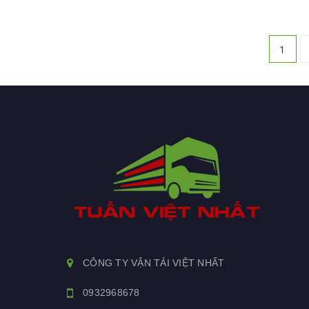
chọn xe 
chuyên g
1
CÔNG TY VẬN TẢI VIỆT NHẤT
0932968678