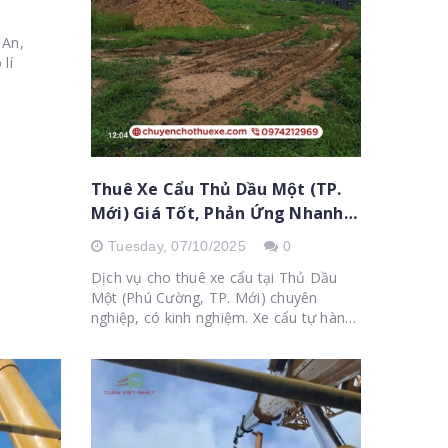
 An,
 lí
Thuê Xe Cẩu Thủ Dầu Một (TP.
Mới) Giá Tốt, Phản Ứng Nhanh
2025
Tuesday,
07/10/2025
0
Dịch vụ cho thuê xe cẩu tại Thủ Dầu
Một (Phú Cường, TP. Mới) chuyên
nghiệp, có kinh nghiệm. Xe cẩu tự hành
5T-15T, báo giá trọn gói.