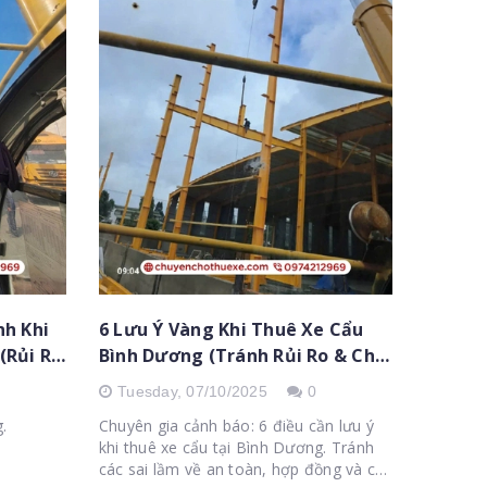
nh Khi
6 Lưu Ý Vàng Khi Thuê Xe Cẩu
(Rủi Ro
Bình Dương (Tránh Rủi Ro & Chi
Phí)
Tuesday,
07/10/2025
0
.
Chuyên gia cảnh báo: 6 điều cần lưu ý
khi thuê xe cẩu tại Bình Dương. Tránh
các sai lầm về an toàn, hợp đồng và chi