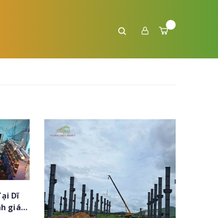
ại Dĩ
h giá