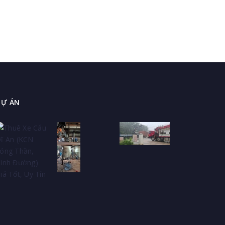
phí. Tư vấn miễn phí từ TUẤN VIỆT
NHẤT.
DỰ ÁN