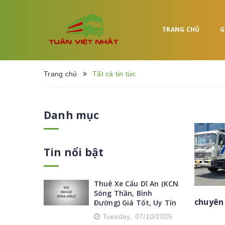
TRANG CHỦ
G
Trang chủ
Tất cả tin tức
Danh mục
Tin nổi bật
Thuê Xe Cẩu Dĩ An (KCN
Sóng Thần, Bình
chuyên 
Đường) Giá Tốt, Uy Tín
Tuesday,
07/10/2025