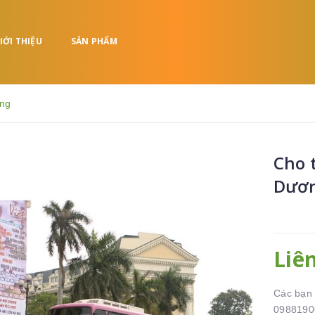
IỚI THIỆU
SẢN PHẨM
ơng
Cho 
Dươ
Liê
Các bạn 
09881906