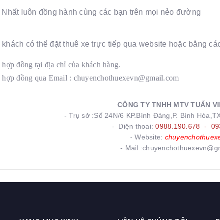
t Nhất luôn đồng hành cùng các bạn trên mọi nẻo đường
 khách có thể đặt thuê xe trực tiếp qua website hoặc bằng c
 hợp đồng tại địa chỉ của khách hàng.
 hợp đồng qua Email : chuyenchothuexevn@gmail.com
CÔNG TY TNHH MTV TUẤN VI
- Trụ sở :
Số 24N/6 KP.Bình Đáng,P. Bình Hòa,T
- Điện thoai:
0988.190.678 - 09
- Website:
chuyenchothuex
- Mail :chuyenchothuexevn@g