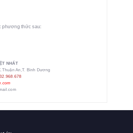
ác phương thức sau:
ỆT NHẤT
X.Thuận An,T. Bình Dương
32.968.678
e.com
mail.com