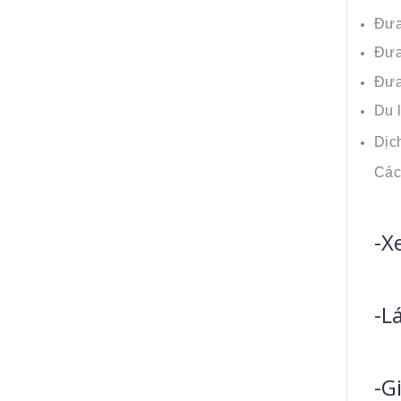
Đưa 
Đưa
Đưa
Du l
Dịc
Các
-X
-L
-G